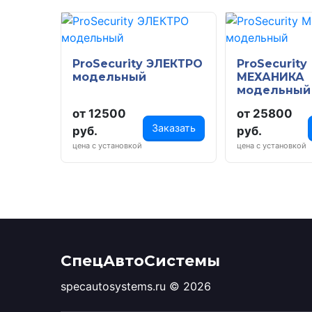
ProSecurity ЭЛЕКТРО
ProSecurity
модельный
МЕХАНИКА
модельный
от 12500
от 25800
Заказать
руб.
руб.
цена с установкой
цена с установкой
СпецАвтоСистемы
specautosystems.ru © 2026