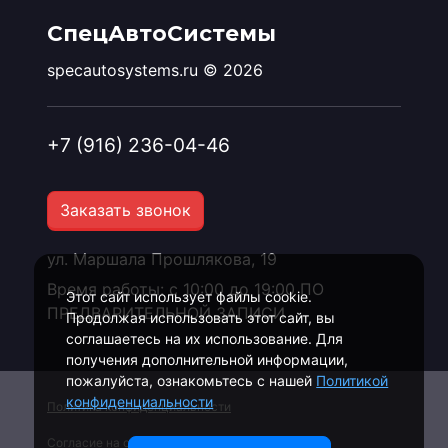
СпецАвтоСистемы
specautosystems.ru © 2026
+7 (916) 236-04-46
Заказать звонок
ул. Маршала Прошлякова, 19
Время работы: с 10:00 до 19:00 ПО
Этот сайт использует файлы cookie.
ПРЕДВАРИТЕЛЬНОЙ ЗАПИСИ
Продолжая использовать этот сайт, вы
соглашаетесь на их использование. Для
получения дополнительной информации,
пожалуйста, ознакомьтесь с нашей
Политикой
конфиденциальности
Политика конфиденциальности
Согласие на обработку персональных данных