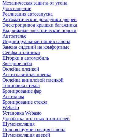
Механическая защита от угона
Дооснащение
Реализация автозапуска
Автоматические доводчики дверей
Электропривод крышки багажника
Выдвижные электрические пороги
Автоателье
Индивидуальный пошив салона
Замена сидений на комфортные
Сейфы и тайники
Шторки в автомобиль
Звездное небо
Оклейка пленкой
Антигравийная пленка
Оклейка виниловой пленкой
Тонировка стекол
Бронирование фар
Антихром
Бронирование стекол
Webasto
Установка Webasto
Доработка штатных отопителей
Шумоизоляция
Полная шумоизоляция салона
Шумоизоляция дверей