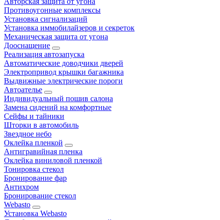
Авторская защита от угона
Противоугонные комплексы
Установка сигнализаций
Установка иммобилайзеров и секреток
Механическая защита от угона
Дооснащение
Реализация автозапуска
Автоматические доводчики дверей
Электропривод крышки багажника
Выдвижные электрические пороги
Автоателье
Индивидуальный пошив салона
Замена сидений на комфортные
Сейфы и тайники
Шторки в автомобиль
Звездное небо
Оклейка пленкой
Антигравийная пленка
Оклейка виниловой пленкой
Тонировка стекол
Бронирование фар
Антихром
Бронирование стекол
Webasto
Установка Webasto