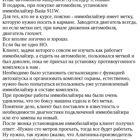
В подарок, при покупке автомобиля, установлен
иммобилайзер Basta 911W.
Для тех, кто не в курсе, поясню - иммобилайзер имеет метку,
которую нужно носить в кармане. Заводится двигатель всегда,
но если метки нет, при начале движения автомобиля,
двигатель глохнет.
Все вполне логично и хорошо.
Если бы не одно НО.
Клиент, задачи которого совсем не изучать как работает
иммобилайзер, а ездить на автомобиле, пользовался меткой и
был доволен, пока не приехал на установку противоугонного
комплекса к нам
.
Необходимо было установить сигнализацию с функцией
автозапуска и организовать комплект охраны, естественно,
нужно было попытаться использовать уже установленный
иммобилайзер в составе комплекта.
При проверке работы иммобилайзера мы были очень
удивлены, что по боксу машина ездила и без метки.
Понятное дело, клиент был поставлен в известность о
необходимости диагностики подключений иммобилайзера
или его замены на новый.
После звонка установщикам иммобилайзера клиент получил
ответ: -Нужно сто метров проехать, тогда все будет работать.
Ну нужно, так нужно (жалко, что Альтоника-производитель