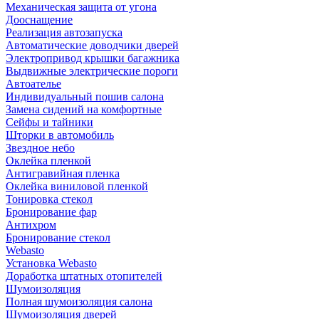
Механическая защита от угона
Дооснащение
Реализация автозапуска
Автоматические доводчики дверей
Электропривод крышки багажника
Выдвижные электрические пороги
Автоателье
Индивидуальный пошив салона
Замена сидений на комфортные
Сейфы и тайники
Шторки в автомобиль
Звездное небо
Оклейка пленкой
Антигравийная пленка
Оклейка виниловой пленкой
Тонировка стекол
Бронирование фар
Антихром
Бронирование стекол
Webasto
Установка Webasto
Доработка штатных отопителей
Шумоизоляция
Полная шумоизоляция салона
Шумоизоляция дверей