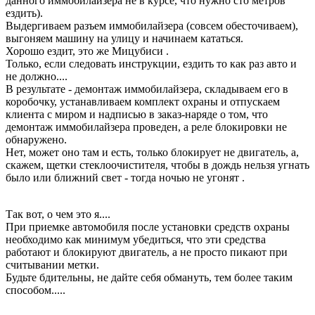
данного иммобилайзера не в курсе, что нужно сто метров
ездить).
Выдергиваем разъем иммобилайзера (совсем обесточиваем),
выгоняем машину на улицу и начинаем кататься.
Хорошо ездит, это же Мицубиси
.
Только, если следовать инструкции, ездить то как раз авто и
не должно....
В результате - демонтаж иммобилайзера, складываем его в
коробочку, устанавливаем комплект охраны и отпускаем
клиента с миром и надписью в заказ-наряде о том, что
демонтаж иммобилайзера проведен, а реле блокировки не
обнаружено.
Нет, может оно там и есть, только блокирует не двигатель, а,
скажем, щетки стеклоочистителя, чтобы в дождь нельзя угнать
было или ближний свет - тогда ночью не угонят .
Так вот, о чем это я....
При приемке автомобиля после установки средств охраны
необходимо как минимум убедиться, что эти средства
работают и блокируют двигатель, а не просто пикают при
считывании метки.
Будьте бдительны, не дайте себя обмануть, тем более таким
способом.....